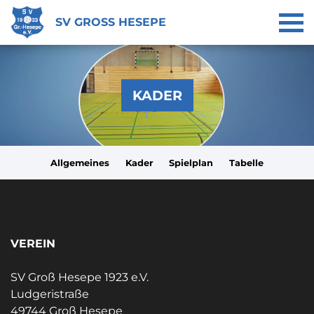
SV GROSS HESEPE
KADER
Allgemeines
Kader
Spielplan
Tabelle
VEREIN
SV Groß Hesepe 1923 e.V.
Ludgeristraße
49744 Groß Hesepe