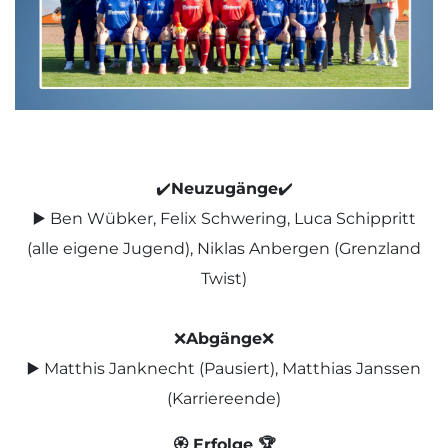
✔️
Neuzugänge
✔️
▶️ Ben Wübker, Felix Schwering, Luca Schippritt
(alle eigene Jugend), Niklas Anbergen (Grenzland
Twist)
❌
Abgänge
❌
▶️ Matthis Janknecht (Pausiert), Matthias Janssen
(Karriereende)
🏵 Erfolge 🏆