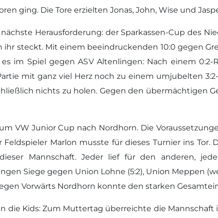
ren ging. Die Tore erzielten Jonas, John, Wise und Jaspe
e nächste Herausforderung: der Sparkassen-Cup des Ni
n ihr steckt. Mit einem beeindruckenden 10:0 gegen Gre
 es im Spiel gegen ASV Altenlingen: Nach einem 0:2-
rtie mit ganz viel Herz noch zu einem umjubelten 3:2
hließlich nichts zu holen. Gegen den übermächtigen 
 zum VW Junior Cup nach Nordhorn. Die Voraussetzunge
r Feldspieler Marlon musste für dieses Turnier ins To
ieser Mannschaft. Jeder lief für den anderen, jede
gen Siege gegen Union Lohne (5:2), Union Meppen (weib
ge gegen Vorwärts Nordhorn konnte den starken Gesamtei
ten die Kids: Zum Muttertag überreichte die Mannschaf