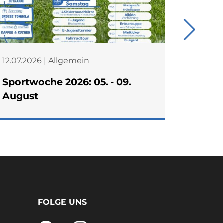
12.07.2026 | Allgemein
27.06.2
Sportwoche 2026: 05. - 09.
Starke
August
Kreism
wird V
FOLGE UNS