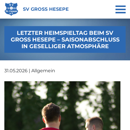
SV GROSS HESEPE
LETZTER HEIMSPIELTAG BEIM SV
GROSS HESEPE – SAISONABSCHLUSS I
N GESELLIGER ATMOSPHÄRE
31.05.2026 | Allgemein