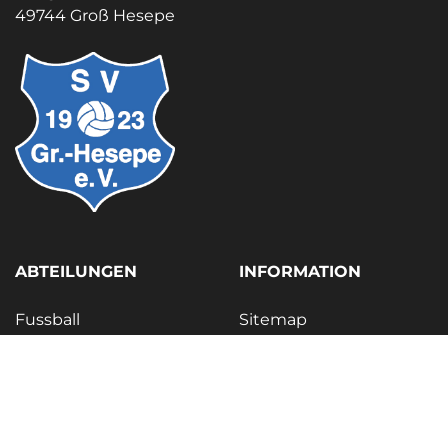
49744 Groß Hesepe
ABTEILUNGEN
INFORMATION
Fussball
Sitemap
Leichtathletik
Datenschutz
Aikido
Impressum
Breitensport
Indus
Unser Leitbild