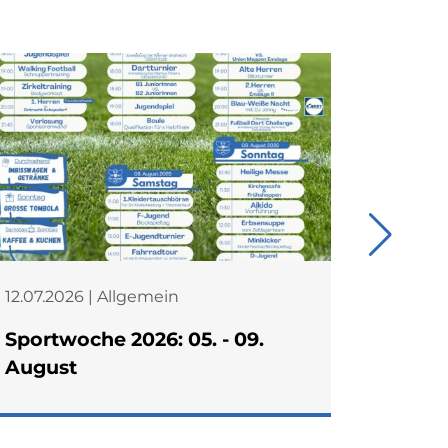
12.07.2026 | Allgemein
27.06.2
Sportwoche 2026: 05. - 09.
Starke
August
Kreism
wird V