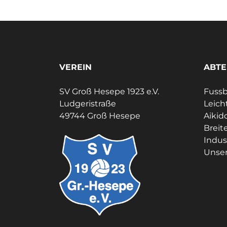
VEREIN
ABTE
SV Groß Hesepe 1923 e.V.
Fussb
Ludgeristraße
Leich
49744 Groß Hesepe
Aikid
Breit
Indus
Unser